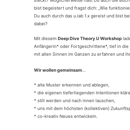
steckt? Möglicherweise hast Du auch die Büc
bist begeistert und fragst dich: „Wie funktionie
Du auch durch das u.lab 1.x gereist und bist 
dabei?
Mit diesem
Deep Dive Theory U Workshop
lade
Anfängerin* oder Fortgeschrittene*, tief in di
mit allen Sinnen im Ganzen zu erfahren und ih
Wir wollen gemeinsam
…
* alte Muster erkennen und ablegen,
* die eigenen tieferliegenden Intentionen klär
* still werden und nach innen lauschen,
* uns mit dem höchsten (kollektiven) Zukunfts
* co-kreativ Neues entwickeln.