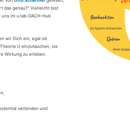
her von
Otto Scharmer
gelesen,
rt das genau?“ Vielleicht bist
bei uns im u.lab-DACH-Hub
n wir Dich ein, egal ob
e Theorie U einzutauchen, sie
re Wirkung zu erleben.
en,
potential verbinden und