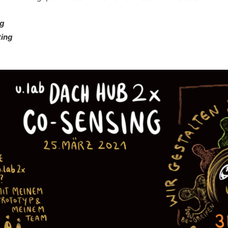
ng
ting