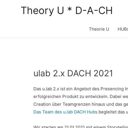
Zum
Theory U * D-A-CH
Inhalt
springen
Theorie U
HUB
ulab 2.x DACH 2021
Das u.lab 2.x ist ein Angebot des Presencing 
erfolgreichen Produkt zu entwickeln. Dabei w
Creation über Teamgrenzen hinaus und das g
Das Team des u.lab DACH Hubs
begleitet das 
Wir starten am 21.01.2021 mit einem Storytellin