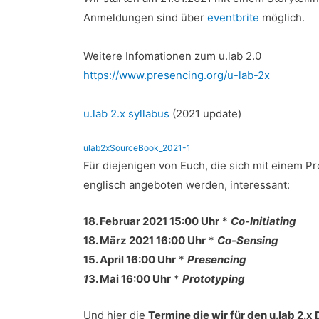
Anmeldungen sind über
eventbrite
möglich.
Weitere Infomationen zum u.lab 2.0
https://www.presencing.org/u-lab-2x
u.lab 2.x syllabus
(2021 update)
ulab2xSourceBook_2021-1
Für diejenigen von Euch, die sich mit einem Pr
englisch angeboten werden, interessant:
18. Februar 2021
15:00 Uhr
*
Co-Initiating
18. März 2021
16:00 Uhr
*
Co-Sensing
15. April
16:00 Uhr
*
Presencing
1
3. Mai
16:00 Uhr
*
Prototyping
Und hier die
Termine die wir für den u.lab 2.