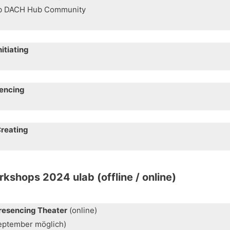
lab DACH Hub Community
itiating
encing
reating
shops 2024 ulab (offline / online)
resencing Theater
(online)
eptember möglich)