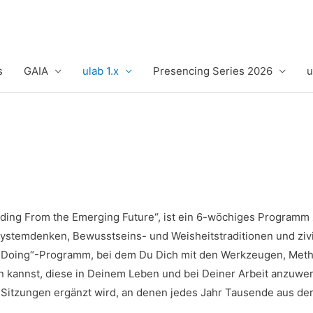
s
GAIA
ulab 1.x
Presencing Series 2026
u
ing From the Emerging Future“, ist ein 6-wöchiges Programm
Systemdenken, Bewusstseins- und Weisheitstraditionen und zivi
g by Doing“-Programm, bei dem Du Dich mit den Werkzeugen, M
en kannst, diese in Deinem Leben und bei Deiner Arbeit anzuwe
-Sitzungen ergänzt wird, an denen jedes Jahr Tausende aus de